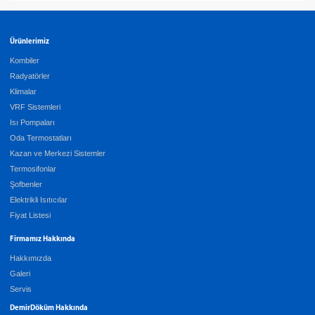
Ürünlerimiz
Kombiler
Radyatörler
Klimalar
VRF Sistemleri
Isı Pompaları
Oda Termostatları
Kazan ve Merkezi Sistemler
Termosifonlar
Şofbenler
Elektrikli Isıtıcılar
Fiyat Listesi
Firmamız Hakkında
Hakkımızda
Galeri
Servis
DemirDöküm Hakkında