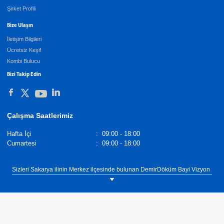
Şirket Profili
Bize Ulaşın
İletişim Bilgileri
Ücretsiz Keşif
Kombi Bulucu
Bizi Takip Edin
Çalışma Saatlerimiz
Hafta İçi
:
09:00 - 18:00
Cumartesi
:
09:00 - 18:00
Sizleri Sakarya ilinin Merkez ilçesinde bulunan DemirDöküm Bayi Vizyon
Mühendislik showroomumuza bekliyoruz. Tel: 0(264) 279 43 44.