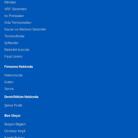
Klimalar
VRF Sistemleri
Isı Pompaları
Oda Termostatları
Kazan ve Merkezi Sistemler
Termosifonlar
Şofbenler
Elektrikli Isıtıcılar
Fiyat Listesi
Firmamız Hakkında
Hakkımızda
Galeri
Servis
DemirDöküm Hakkında
Şirket Profili
Bize Ulaşın
İletişim Bilgileri
Ücretsiz Keşif
Kombi Bulucu