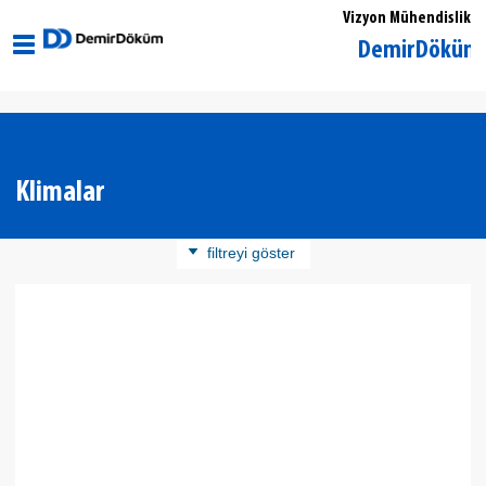
Vizyon Mühendislik
Sakarya Merkez DemirDöküm Yetkili
Klimalar
filtreyi göster
Ürün Kategorisi
Duvar Tipi Klimalar
Salon Tipi Klimalar