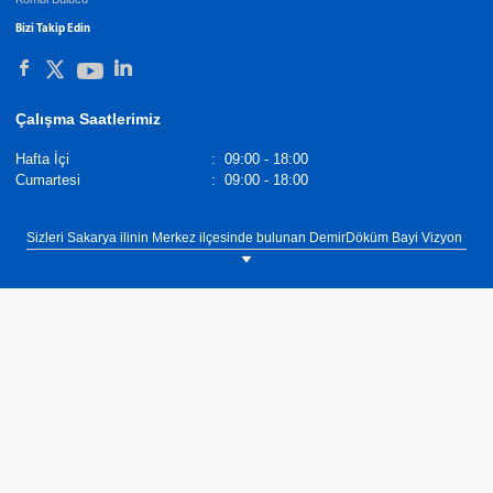
Bizi Takip Edin
Çalışma Saatlerimiz
Hafta İçi
:
09:00 - 18:00
Cumartesi
:
09:00 - 18:00
Sizleri Sakarya ilinin Merkez ilçesinde bulunan DemirDöküm Bayi Vizyon
Mühendislik showroomumuza bekliyoruz. Tel: 0(264) 279 43 44
DemirDöküm Klima,
Demirdöküm Yetkili Satıcı
. Tel :