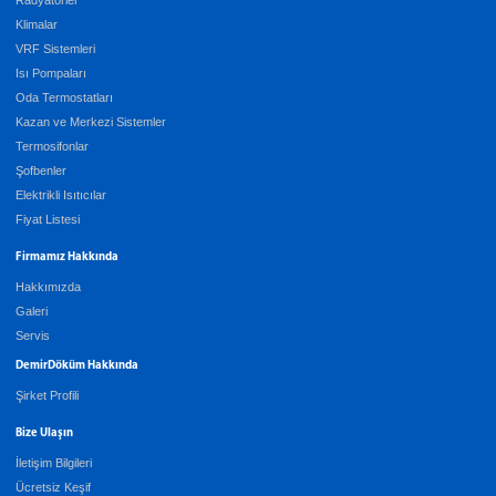
Radyatörler
Klimalar
VRF Sistemleri
Isı Pompaları
Oda Termostatları
Kazan ve Merkezi Sistemler
Termosifonlar
Şofbenler
Elektrikli Isıtıcılar
Fiyat Listesi
Firmamız Hakkında
Hakkımızda
Galeri
Servis
DemirDöküm Hakkında
Şirket Profili
Bize Ulaşın
İletişim Bilgileri
Ücretsiz Keşif