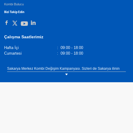
Kombi Bulucu
Bizi Takip Edin
Çalışma Saatlerimiz
Hafta İçi
:
09:00 - 18:00
Cumartesi
:
09:00 - 18:00
Sakarya Merkez Kombi Değişim Kampanyası. Sizleri de Sakarya ilinin
Merkez ilçesinde bulunan DemirDöküm Bayi Vizyon Mühendislik
showroomumuza bekliyoruz. Tel: 0(264) 279 43 44