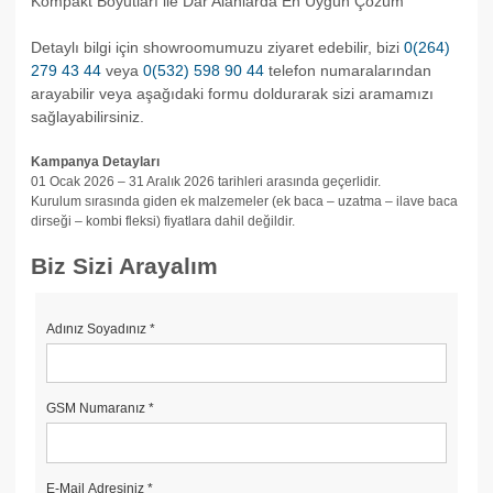
Kompakt Boyutları ile Dar Alanlarda En Uygun Çözüm
Detaylı bilgi için showroomumuzu ziyaret edebilir, bizi
0(264)
279 43 44
veya
0(532) 598 90 44
telefon numaralarından
arayabilir veya aşağıdaki formu doldurarak sizi aramamızı
sağlayabilirsiniz.
Kampanya Detayları
01 Ocak 2026 – 31 Aralık 2026 tarihleri arasında geçerlidir.
Kurulum sırasında giden ek malzemeler (ek baca – uzatma – ilave baca
dirseği – kombi fleksi) fiyatlara dahil değildir.
Biz Sizi Arayalım
Adınız Soyadınız
*
GSM Numaranız
*
E-Mail Adresiniz
*