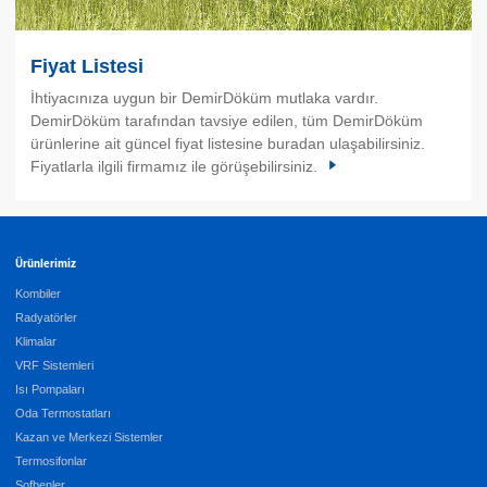
Fiyat Listesi
İhtiyacınıza uygun bir DemirDöküm mutlaka vardır.
DemirDöküm tarafından tavsiye edilen, tüm DemirDöküm
ürünlerine ait güncel fiyat listesine buradan ulaşabilirsiniz.
Fiyatlarla ilgili firmamız ile görüşebilirsiniz.
Ürünlerimiz
Kombiler
Radyatörler
Klimalar
VRF Sistemleri
Isı Pompaları
Oda Termostatları
Kazan ve Merkezi Sistemler
Termosifonlar
Şofbenler