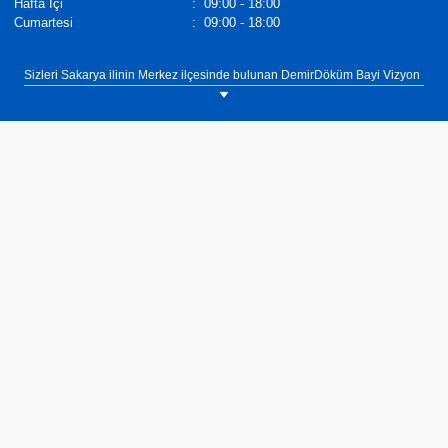
Hafta İçi
:
09:00 - 18:00
Cumartesi
:
09:00 - 18:00
Sizleri Sakarya ilinin Merkez ilçesinde bulunan DemirDöküm Bayi Vizyon
Mühendislik showroomumuza bekliyoruz. Tel: 0(264) 279 43 44.